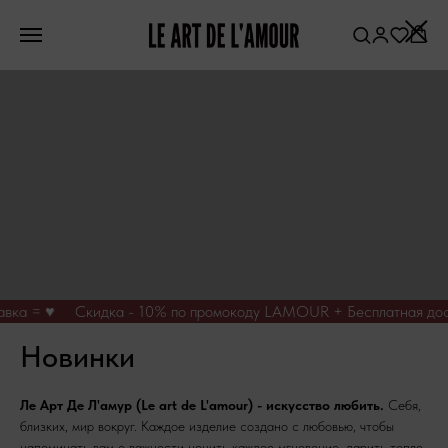
 ♥
Скидка - 10% по промокоду LAMOUR + Бесплатная доставка
Новинки
Ле Арт Де Л'амур (Le art de L'amour) - искусство любить.
Себя,
близких, мир вокруг. Каждое изделие создано с любовью, чтобы
напоминать вам о важности ценить каждое мгновение, дарить тепло