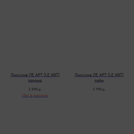
Лонгслив ЛЕ АРТ (LE ART)
Лонгслив ЛЕ АРТ (LE ART)
палома
лайм
2 590
р.
2 790
р.
Нет в наличии