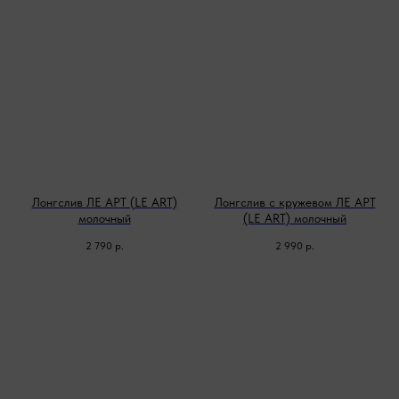
Лонгслив ЛЕ АРТ (LE ART)
Лонгслив с кружевом ЛЕ АРТ
молочный
(LE ART) молочный
2 790
р.
2 990
р.