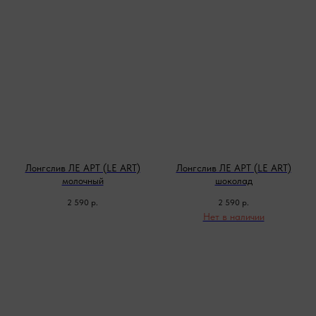
Лонгслив ЛЕ АРТ (LE ART)
Лонгслив ЛЕ АРТ (LE ART)
молочный
шоколад
2 590
р.
2 590
р.
Нет в наличии