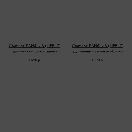
Свитшот ЛАЙФ ИЗ (LIFE IZ)
Свитшот ЛАЙФ ИЗ (LIFE IZ)
удлиненный шоколадный
удлиненный зеленое яблоко
4 590
р.
4 190
р.