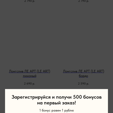
2 790
р.
2 790
р.
Лонгслив ЛЕ АРТ (LE ART)
Лонгслив ЛЕ АРТ (LE ART)
лимоный
бордо
2 690
р.
2 590
р.
Зарегистрируйся и получи 500 бонусов
на первый заказ!
1 бонус равен 1 рублю