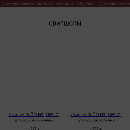
ели»
Доступна оплата частями с сервисом «Подели»
Доступна
СВИТШОТЫ
Свитшот ЛАЙФ ИЗ (LIFE IZ)
Свитшот ЛАЙФ ИЗ (LIFE IZ)
удлиненный лимонный
удлиненный красный
4 290
р.
4 190
р.