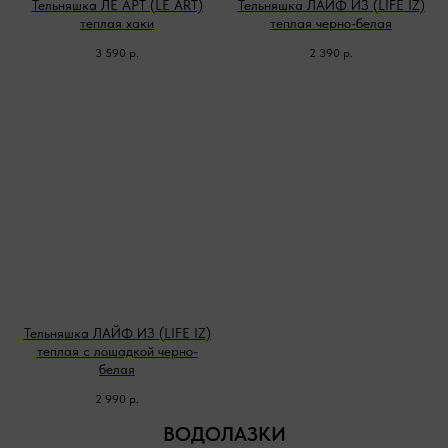
Тельняшка ЛЕ АРТ (LE ART)
Тельняшка ЛАЙФ ИЗ (LIFE IZ)
теплая хаки
теплая черно-белая
3 590
р.
2 390
р.
Тельняшка ЛАЙФ ИЗ (LIFE IZ)
теплая с лошадкой черно-
белая
2 990
р.
ВОДОЛАЗКИ