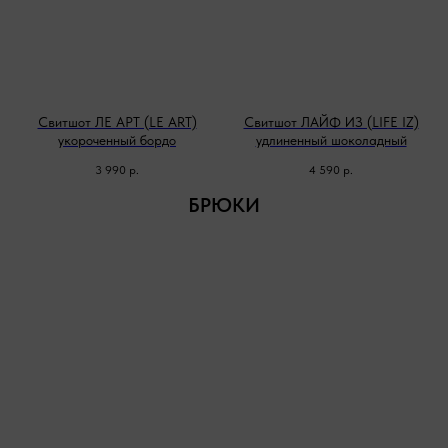
Свитшот ЛЕ АРТ (LE ART)
Свитшот ЛАЙФ ИЗ (LIFE IZ)
укороченный бордо
удлиненный шоколадный
3 990
р.
4 590
р.
БРЮКИ