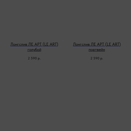
Лонгслив ЛЕ АРТ (LE ART)
Лонгслив ЛЕ АРТ (LE ART)
голубой
портвейн
2 590
р.
2 590
р.