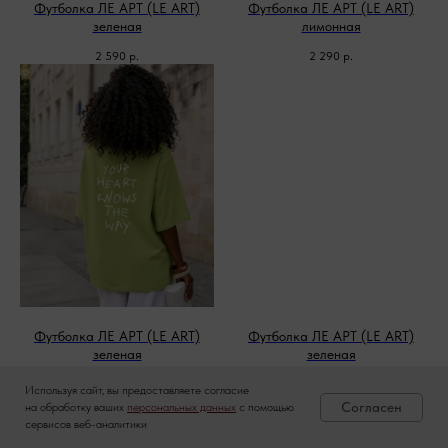
Футболка ЛЕ АРТ (LE ART)
Футболка ЛЕ АРТ (LE ART)
зеленая
лимонная
2 590
р.
2 290
р.
Футболка ЛЕ АРТ (LE ART)
Футболка ЛЕ АРТ (LE ART)
зеленая
зеленая
2 590
р.
2 590
р.
Используя сайт, вы предоставляете согласие
Согласен
на обработку ваших
персональных данных
с помощью
сервисов веб-аналитики