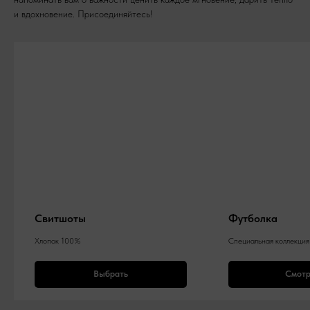
и вдохновение. Присоединяйтесь!
Свитшоты
Футболка
Хлопок 100%
Специальная коллекция
Выбрать
Смотр