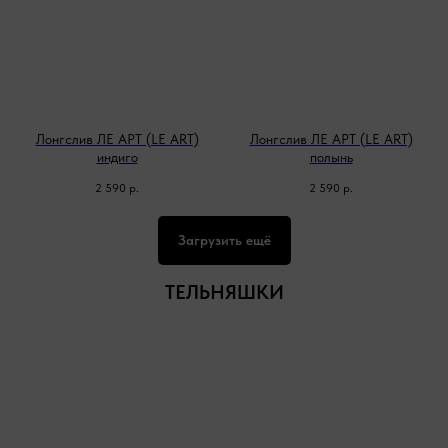
Лонгслив ЛЕ АРТ (LE ART)
Лонгслив ЛЕ АРТ (LE ART)
индиго
полынь
2 590
р.
2 590
р.
Загрузить ещё
ТЕЛЬНЯШКИ