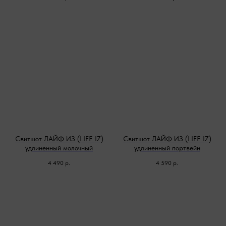
Свитшот ЛАЙФ ИЗ (LIFE IZ)
Свитшот ЛАЙФ ИЗ (LIFE IZ)
удлиненный молочный
удлиненный портвейн
4 490
р.
4 590
р.