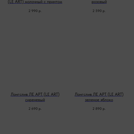
(LE ART) молочный с принтом
розовый
2 990
р.
2 590
р.
Лонгслив ЛЕ АРТ (LE ART)
Лонгслив ЛЕ АРТ (LE ART)
сиреневый
зеленое яблоко
2 690
р.
2 890
р.