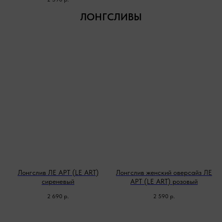
ЛОНГСЛИВЫ
Лонгслив ЛЕ АРТ (LE ART)
Лонгслив женский оверсайз ЛЕ
сиреневый
АРТ (LE ART) розовый
2 690
р.
2 590
р.