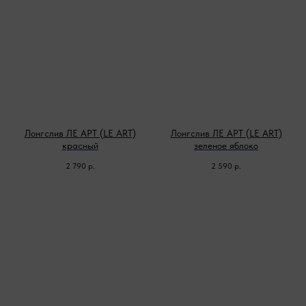
Лонгслив ЛЕ АРТ (LE ART)
Лонгслив ЛЕ АРТ (LE ART)
красный
зеленое яблоко
2 790
р.
2 590
р.