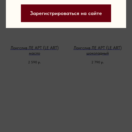
Зарегистрироваться на сайте
Лонгслив ЛЕ АРТ (LE ART)
Лонгслив ЛЕ АРТ (LE ART)
масло
шоколадный
2 590
р.
2 790
р.