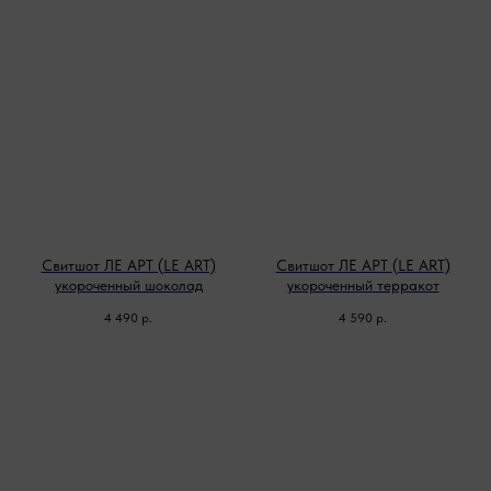
Свитшот ЛЕ АРТ (LE ART)
Свитшот ЛЕ АРТ (LE ART)
укороченный шоколад
укороченный терракот
4 490
р.
4 590
р.