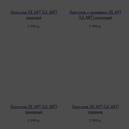
Лонгслив ЛЕ АРТ (LE ART)
Лонгслив с кружевом ЛЕ АРТ
красный
(LE ART) молочный
2 590
р.
2 990
р.
Лонгслив ЛЕ АРТ (LE ART)
Лонгслив ЛЕ АРТ (LE ART)
лимонный
лаванда
2 590
р.
2 590
р.