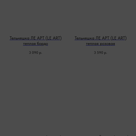
Тельняшка ЛЕ АРТ (LE ART)
Тельняшка ЛЕ АРТ (LE ART)
теплая бордо
теплая розовая
3 090
р.
3 590
р.