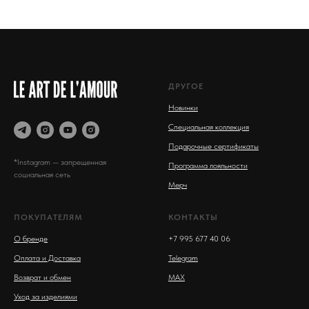
ДРУГОЕ
Новинки
Специальная коллекция
Подарочные сертификаты
*Instagram — запрещенная
Программа лояльности
социальная сеть
Мерч
ПОКУПАТЕЛЯМ
КОНТАКТЫ
О бренде
+7 995 677 40 06
Оплата и Доставка
Telegram
Возврат и обмен
MAX
Уход за изделиями