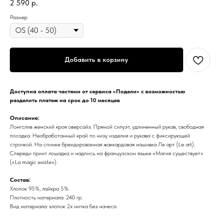
2 590
р.
Размер
Добавить в корзину
Доступна оплата частями от сервиса «Подели» с возможностью
разделить платеж на срок до 10 месяцев
Описание:
Лонгслив женский кроя оверсайз. Прямой силуэт, удлиненный рукав, свободная
посадка. Необработанный край по низу изделия и рукава с фиксирующей
строчкой. На спинке брендированная жаккардовая нашивка Ле арт (Le art).
Спереди принт лошадка и надпись на французском языке «Магия существует»
(«La magic existe»).
Состав:
Хлопок 95%, лайкра 5%
Плотность материала: 240 гр.
Вид материала: хлопок 2х нитка без начеса