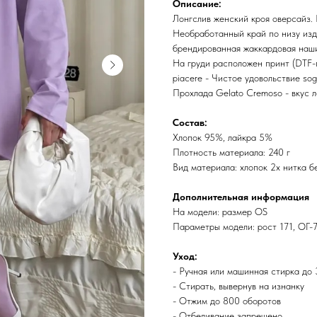
Описание:
Лонгслив женский кроя оверсайз. 
Необработанный край по низу изд
брендированная жаккардовая нашив
На груди расположен принт (DTF
piacere - Чистое удовольствие sog
Прохлада Gelato Cremoso - вкус л
Состав:
Хлопок 95%, лайкра 5%
Плотность материала: 240 г
Вид материала: хлопок 2х нитка б
Дополнительная информация
На модели: размер OS
Параметры модели: рост 171, ОГ
Уход:
- Ручная или машинная стирка до
- Стирать, вывернув на изнанку
- Отжим до 800 оборотов
- Отбеливание запрещено