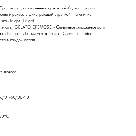
Прямой силуэт, удлиненный рукав, свободная посадка.
елия и рукава с фиксирующей строчкой. На спинке
ка Ле арт (Le art).
-печать): GELATO CREMOSO - Сливочное мороженое puro
no d'estate - Летняя мечта fresco - Свежесть freddo -
ета в каждой детали.
ез начеса
-76/ОТ-60/ОБ-90
 30°С