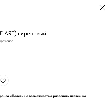
LE ART) сиреневый
ороженое
ервиса «Подели» с возможностью разделить платеж на