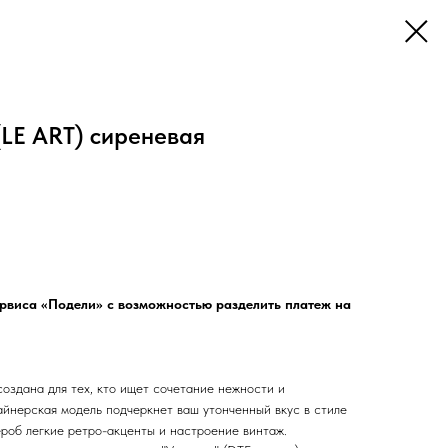
(LE ART) сиреневая
ервиса «Подели» с возможностью разделить платеж на
оздана для тех, кто ищет сочетание нежности и
айнерская модель подчеркнет ваш утонченный вкус в стиле
ероб легкие ретро-акценты и настроение винтаж.