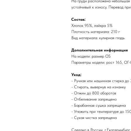
На груди расположена небольшая н
устойчивый к износу. Перевод прин
Состав:
Хлопок 95%, лайкра 5%
Плотность материала: 210 г
Вид материала: кулирная гладь
Дополнительная информация
На модели: размер OS
Параметры модели: рост 165, ОГ
Уход:
- Ручная или машинная стирка до
- Стирать, вывернув на изнанку
- Отжим до 800 оборотов
- Отбеливание запрещено
- Барабанная сушка запрещена
- Утюжить при температуре до 150
- Сухая чистка запрещена
Сделано в России, г.Екатеринбург