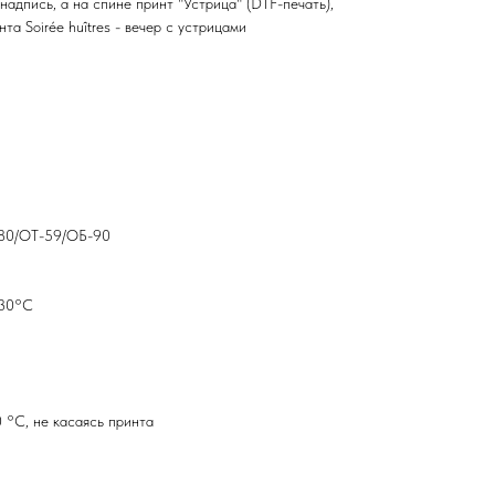
адпись, а на спине принт "Устрица" (DTF-печать),
та Soirée huîtres - вечер с устрицами
-80/ОТ-59/ОБ-90
 30°С
 °C, не касаясь принта