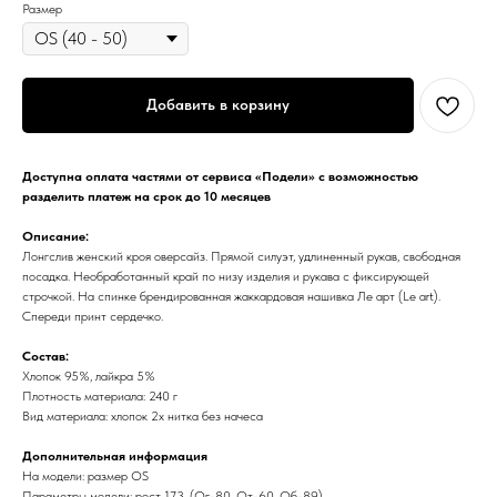
Размер
Добавить в корзину
Доступна оплата частями от сервиса «Подели» с возможностью
разделить платеж на срок до 10 месяцев
Описание:
Лонгслив женский кроя оверсайз. Прямой силуэт, удлиненный рукав, свободная
посадка. Необработанный край по низу изделия и рукава с фиксирующей
строчкой. На спинке брендированная жаккардовая нашивка Ле арт (Le art).
Спереди принт сердечко.
Состав:
Хлопок 95%, лайкра 5%
Плотность материала: 240 г
Вид материала: хлопок 2х нитка без начеса
Дополнительная информация
На модели: размер OS
Параметры модели: рост 173, (Ог-80, От-60, Об-89)