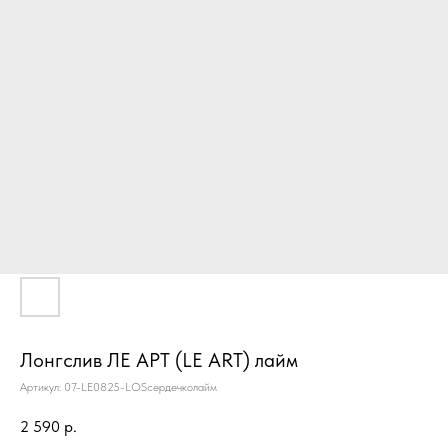
Лонгслив ЛЕ АРТ (LE ART) лайм
Артикул:
07-LE0825-LOSсердечколайм
2 590
р.