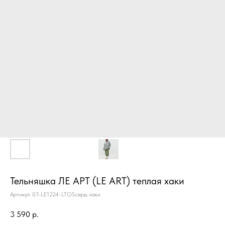
Тельняшка ЛЕ АРТ (LE ART) теплая хаки
Артикул:
07-LE1224-LTOSсерд-хаки
3 590
р.