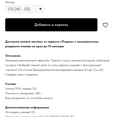
Размер
Добавить в корзину
Доступна оплата частями от сервиса «Подели» с возможностью
разделить платеж на срок до 10 месяцев
Описание:
Тельняшка женская кроя оверсайз. Прямой силуэт, удлиненный рукав, свободная
посадка. Необработанный край по низу изделия и рукава с фиксирующей
строчкой. На спинке брендированная жаккардовая нашивка Ле арт (Le art).
Спереди принт сердечко.
Состав:
Хлопок 95%, лайкра 5%
Плотность материала: 240 г
Вид материала: 2х нитка без начеса
Дополнительная информация
На модели: размер OS
Параметры модели: рост 165, ОГ-80/ОТ-59/ОБ-90