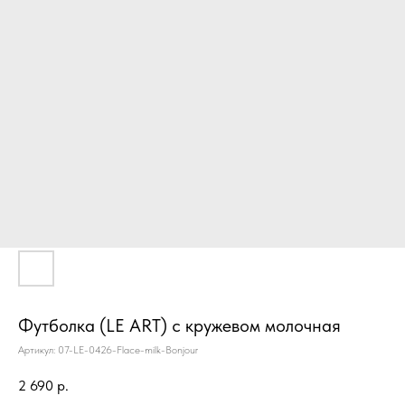
Футболка (LE ART) с кружевом молочная
Артикул:
07-LE-0426-Flace-milk-Bonjour
2 690
р.