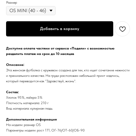
Размер
Добавить в корзину
Доступна оплата частями от сервиса «Подели» с возможностью
разделить платеж на срок до 10 месяцев
Описание:
Эта женская футболка с кружевом создана для тех, кто ищет сочетание нежности
и премиального качества. На груди расположен небольшой принт надпись,
который переводится как "Здравствуй, жизнь".
Состав:
Хлопок 95%, лайкра 5%
Плотность материала: 210 г
Вид материала: кулирная гладь
Дополнительная информация
На модели: размер OS
Параметры модели: рост 171, ОГ-76/ОТ-60/ОБ-90