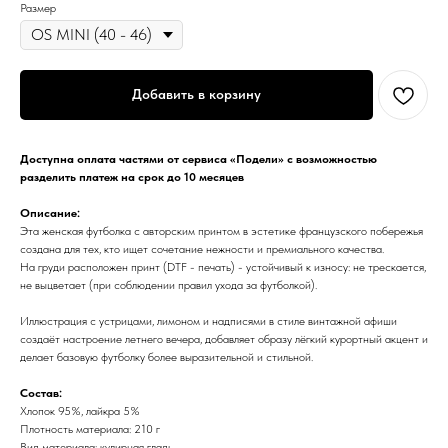
Размер
Добавить в корзину
Доступна оплата частями от сервиса «Подели» с возможностью
разделить платеж на срок до 10 месяцев
Описание:
Эта женская футболка с авторским принтом в эстетике французского побережья
создана для тех, кто ищет сочетание нежности и премиального качества.
На груди расположен принт (DTF - печать) - устойчивый к износу: не трескается,
не выцветает (при соблюдении правил ухода за футболкой).
Иллюстрация с устрицами, лимоном и надписями в стиле винтажной афиши
создаёт настроение летнего вечера, добавляет образу лёгкий курортный акцент и
делает базовую футболку более выразительной и стильной.
Состав:
Хлопок 95%, лайкра 5%
Плотность материала: 210 г
Вид материала: кулирная гладь