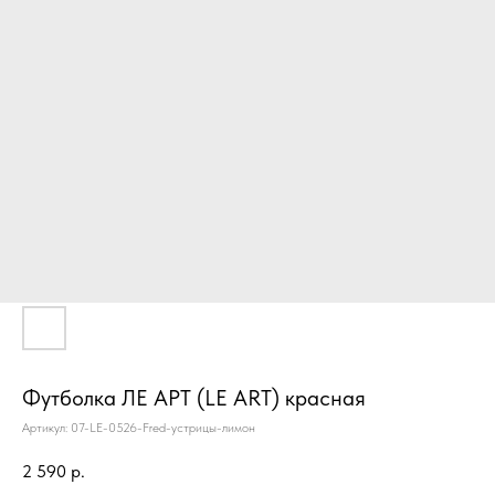
Футболка ЛЕ АРТ (LE ART) красная
Артикул:
07-LE-0526-Fred-устрицы-лимон
2 590
р.