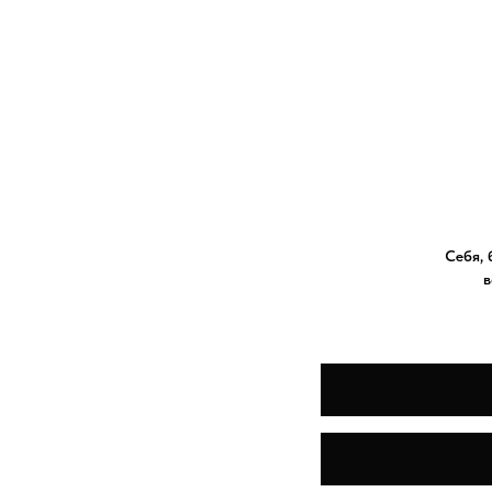
Себя, 
в